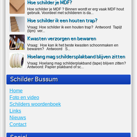
Laatste nieuws
123 Softwash Hoofdsponsor van Naarden
Open 2025
We zijn trots om aan te kondigen dat 123 Softwash de officiële
hoofdsponsor is van...
Hoe schilder je MDF?
Hoe schilder je MDF ? Binnen wordt er erg vaak MDF hout
gebruik. Voordeel met schilderen is da...
Hoe schilder ik een houten trap?
Vraag: Hoe schilder ik een houten trap? Antwoord Tapijt
(lijm) ver...
Kwasten verzorgen en bewaren
Vraag: Hoe kan ik het beste kwasten schoonmaken en
bewaren? Antwoord S...
Hoelang mag schildersplakband blijven zitten
Vraag: Hoelang mag schilderplakband (tape) blijven zitten?
Antwoord: Papier plakband of sc...
Schilder Bussum