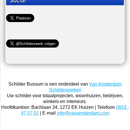
Home
Foto en video
Schilders woordenboek
Links
Nieuws
Contact
Social