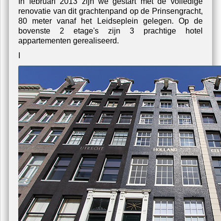
lderen hooglans - Schilderwerk - Schildersbedrijf
U zit nu hier:
home
/
projecten
/
amsterdam-prinsengracht
Amsterdam Prinsengracht
In februari 2013 zijn we gestart met de volledige
renovatie van dit grachtenpand op de Prinsengracht,
80 meter vanaf het Leidseplein gelegen. Op de
bovenste 2 etage's zijn 3 prachtige hotel
appartementen gerealiseerd.
I