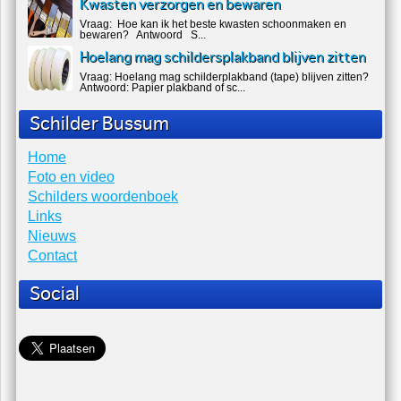
gebruik. Voordeel met schilderen is da...
Hoe schilder ik een houten trap?
Vraag: Hoe schilder ik een houten trap? Antwoord Tapijt
(lijm) ver...
Kwasten verzorgen en bewaren
Vraag: Hoe kan ik het beste kwasten schoonmaken en
bewaren? Antwoord S...
Hoelang mag schildersplakband blijven zitten
Vraag: Hoelang mag schilderplakband (tape) blijven zitten?
Antwoord: Papier plakband of sc...
Schilder Bussum
Home
Foto en video
Schilders woordenboek
Links
Nieuws
Contact
Social