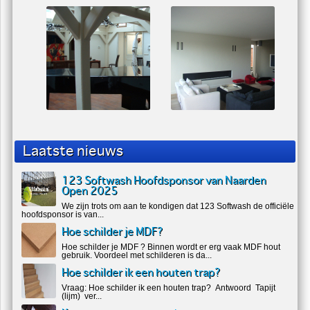
U zit nu hier:
home
/
projecten
/
interieurs
Interieurs
Laatste nieuws
123 Softwash Hoofdsponsor van Naarden
Open 2025
We zijn trots om aan te kondigen dat 123 Softwash de officiële
hoofdsponsor is van...
Hoe schilder je MDF?
Hoe schilder je MDF ? Binnen wordt er erg vaak MDF hout