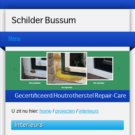
Schilder Bussum
Menu
Gecertificeerd Houtrotherstel Repair-Care